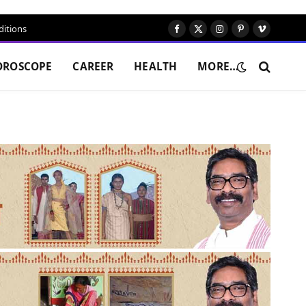
itions
Facebook
X
Instagram
Pinterest
Vimeo
(Twitter)
OROSCOPE
CAREER
HEALTH
MORE…