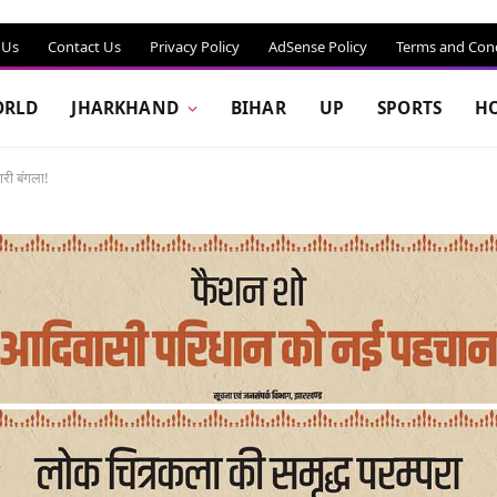
 Us
Contact Us
Privacy Policy
AdSense Policy
Terms and Cond
RLD
JHARKHAND
BIHAR
UP
SPORTS
H
री बंगला!