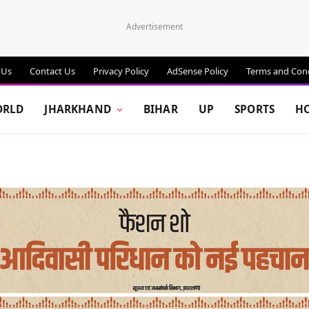
Advertisement
 Us
Contact Us
Privacy Policy
AdSense Policy
Terms and Cond
RLD
JHARKHAND
BIHAR
UP
SPORTS
H