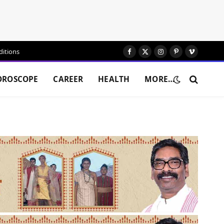
itions
Facebook
X
Instagram
Pinterest
Vimeo
(Twitter)
OROSCOPE
CAREER
HEALTH
MORE…