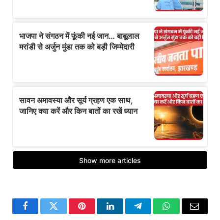
Facebook
Twitter
Pinterest
LinkedIn
Telegram
WhatsApp
Email