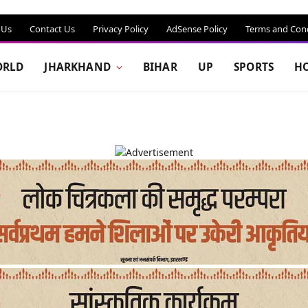
 Us
Contact Us
Privacy Policy
AdSense Policy
Terms and Cond
RLD
JHARKHAND
BIHAR
UP
SPORTS
H