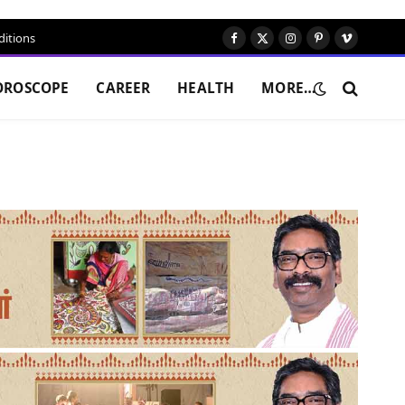
itions
Facebook
X
Instagram
Pinterest
Vimeo
(Twitter)
OROSCOPE
CAREER
HEALTH
MORE…