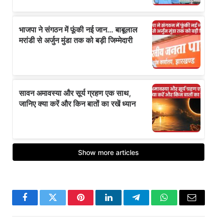
Facebook
Twitter
Pinterest
LinkedIn
Telegram
WhatsApp
Email