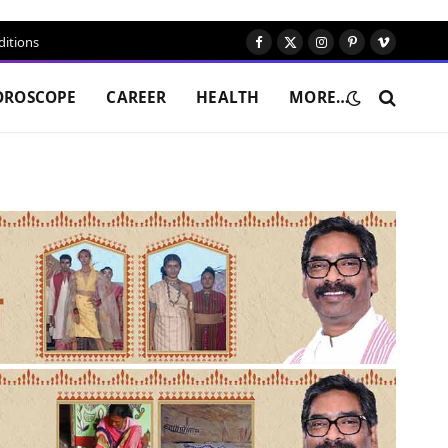
itions
Facebook
X
Instagram
Pinterest
Vimeo
(Twitter)
OROSCOPE
CAREER
HEALTH
MORE…