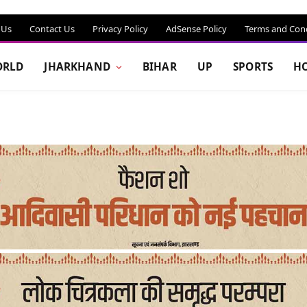
 Us
Contact Us
Privacy Policy
AdSense Policy
Terms and Cond
RLD
JHARKHAND
BIHAR
UP
SPORTS
H