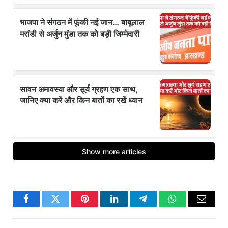
Facebook
Twitter
Pinterest
LinkedIn
Telegram
WhatsApp
Email