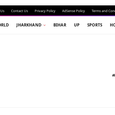
 Us
Contact Us
Privacy Policy
AdSense Policy
Terms and Cond
RLD
JHARKHAND
BIHAR
UP
SPORTS
H