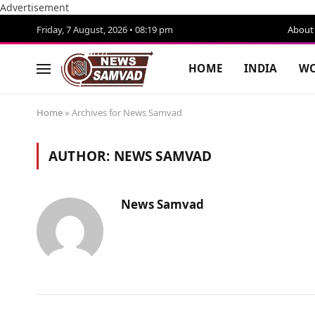
Advertisement
Friday, 7 August, 2026 • 08:19 pm
About
HOME
INDIA
WO
Home
»
Archives for News Samvad
AUTHOR:
NEWS SAMVAD
News Samvad