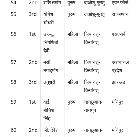
54
2nd
शशि तमांग
पुरुष
दाओशु-गुनशु
एयर फोर्स
55
3rd
योगेश
पुरुष
दाओशु-गुनशु
राजस्थान
चौधरी
56
1st
डब्ल्यू.
महिला
जियानशु-
एसएसबी
निंगथिबी
कियांगशु
देवी
57
2nd
मर्सी
महिला
जियानशु-
अरुणाचल
नगाइमोंग
कियांगशु
प्रदेश
58
3rd
तनुश्री
महिला
जियानशु-
झारखंड
कियांगशु
59
1st
वाई.
पुरुष
नानछुआन-
मणिपुर
बोनिश
नानगुन
सिंह
60
2nd
जी. देवेश
पुरुष
नानछुआन-
मणिपुर