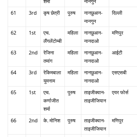
शर्मा
नानगुन
61
3rd
कृष छेत्री
पुरुष
नानछुआन-
दिल्ली
नानगुन
62
1st
एच.
महिला
नानछुआन-
मणिपुर
लैंगलेंटोम्बी
नानदाओ
63
2nd
रेजिना
महिला
नानछुआन-
आईटी
तमांग
नानदाओ
64
3rd
रेकिमबाला
महिला
नानछुआन-
एसएसबी
युमनाम
नानदाओ
65
1st
एच.
पुरुष
ताइजीक्वान-
एयर फोर्स
कर्णाजीत
ताइजीजियान
शर्मा
66
2nd
के. मोनिश
पुरुष
ताइजीक्वान-
मणिपुर
ताइजीजियान