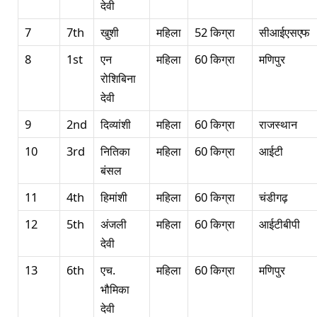
देवी
7
7th
खुशी
महिला
52 किग्रा
सीआईएसएफ
8
1st
एन
महिला
60 किग्रा
मणिपुर
रोशिबिना
देवी
9
2nd
दिव्यांशी
महिला
60 किग्रा
राजस्थान
10
3rd
नितिका
महिला
60 किग्रा
आईटी
बंसल
11
4th
हिमांशी
महिला
60 किग्रा
चंडीगढ़
12
5th
अंजली
महिला
60 किग्रा
आईटीबीपी
देवी
13
6th
एच.
महिला
60 किग्रा
मणिपुर
भौमिका
देवी