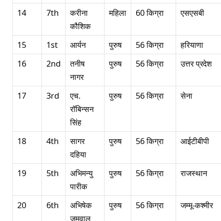
14
7th
करीना
महिला
60 किग्रा
एसएसबी
कौशिक
15
1st
आर्यन
पुरुष
56 किग्रा
हरियाणा
16
2nd
तनीष
पुरुष
56 किग्रा
उत्तर प्रदेश
नागर
17
3rd
एच.
पुरुष
56 किग्रा
सेना
रॉबिन्सन
सिंह
18
4th
सागर
पुरुष
56 किग्रा
आईटीबीपी
दहिया
19
5th
अभिमन्यु
पुरुष
56 किग्रा
राजस्थान
पारीक
20
6th
अभिषेक
पुरुष
56 किग्रा
जम्मू-कश्मीर
जमवाल