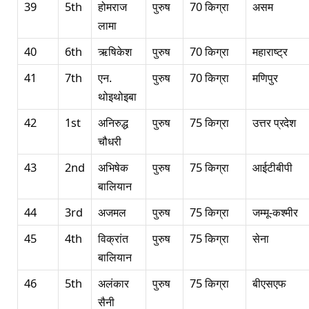
39
5th
होमराज
पुरुष
70 किग्रा
असम
लामा
40
6th
ऋषिकेश
पुरुष
70 किग्रा
महाराष्ट्र
41
7th
एन.
पुरुष
70 किग्रा
मणिपुर
थोइथोइबा
42
1st
अनिरुद्ध
पुरुष
75 किग्रा
उत्तर प्रदेश
चौधरी
43
2nd
अभिषेक
पुरुष
75 किग्रा
आईटीबीपी
बालियान
44
3rd
अजमल
पुरुष
75 किग्रा
जम्मू-कश्मीर
45
4th
विक्रांत
पुरुष
75 किग्रा
सेना
बालियान
46
5th
अलंकार
पुरुष
75 किग्रा
बीएसएफ
सैनी