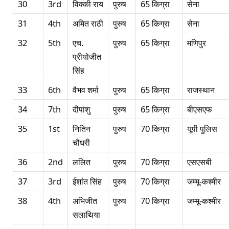
30
3rd
विक्की राय
पुरुष
65 किग्रा
सेना
31
4th
अमित राठी
पुरुष
65 किग्रा
सेना
32
5th
एच.
पुरुष
65 किग्रा
मणिपुर
प्रीयोजीत
सिंह
33
6th
वैभव शर्मा
पुरुष
65 किग्रा
राजस्थान
34
7th
दीपांशु
पुरुष
65 किग्रा
बीएसएफ
35
1st
नितिन
पुरुष
70 किग्रा
यूपी पुलिस
चौधरी
36
2nd
ललित
पुरुष
70 किग्रा
एसएसबी
37
3rd
ईशांत सिंह
पुरुष
70 किग्रा
जम्मू-कश्मीर
38
4th
अभिजीत
पुरुष
70 किग्रा
जम्मू-कश्मीर
सलाथिया