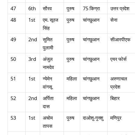
47
6th
सौरव
पुरुष
75 किग्रा
उत्तर प्रदेश
48
1st
एम. सूरज
पुरुष
चांगछुआन
सेना
सिंह
49
2nd
सुमित
पुरुष
चांगछुआन
सीआरपीएफ
पुलामी
50
3rd
अंजुल
पुरुष
चांगछुआन
एयर फोर्स
नामदेव
51
1st
न्येमेन
महिला
चांगछुआन
अरुणाचल
वांगसू
प्रदेश
52
2nd
अर्पिता
महिला
चांगछुआन
बिहार
दास
53
1st
अचोम
पुरुष
दाओशु-गुनशु
मणिपुर
तापस