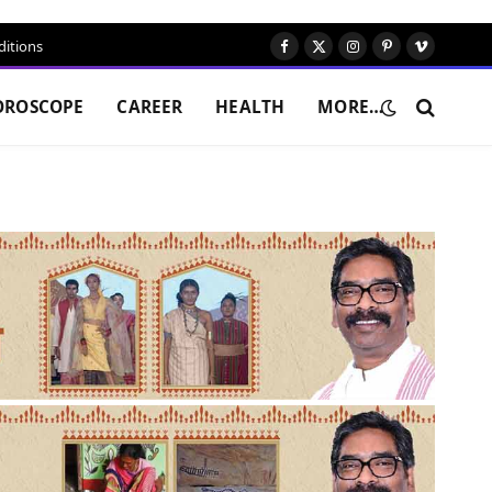
itions
Facebook
X
Instagram
Pinterest
Vimeo
(Twitter)
OROSCOPE
CAREER
HEALTH
MORE…