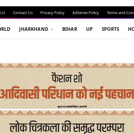
 Us
Contact Us
Privacy Policy
AdSense Policy
Terms and Cond
RLD
JHARKHAND
BIHAR
UP
SPORTS
H