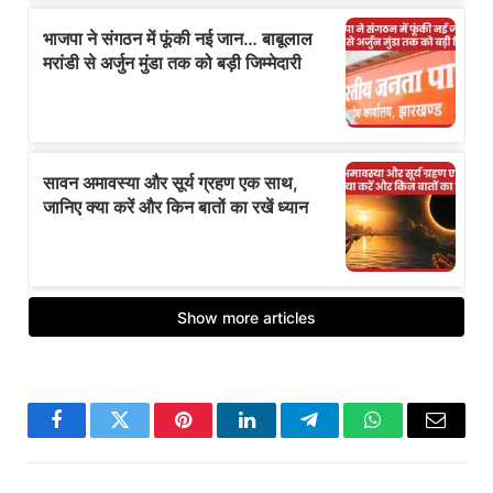
Facebook
Twitter
Pinterest
LinkedIn
Telegram
WhatsApp
Email