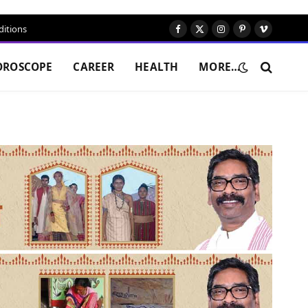
itions
Facebook
X
Instagram
Pinterest
Vimeo
(Twitter)
OROSCOPE
CAREER
HEALTH
MORE…