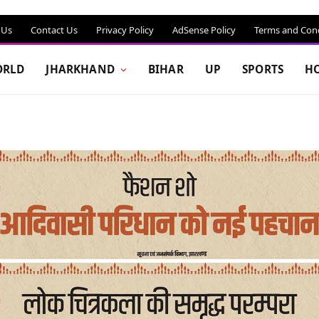
 Us
Contact Us
Privacy Policy
AdSense Policy
Terms and Cond
RLD
JHARKHAND
BIHAR
UP
SPORTS
H