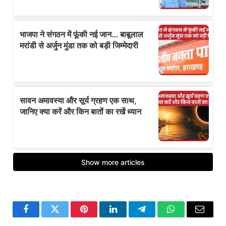
Facebook
Twitter
Pinterest
LinkedIn
Telegram
WhatsApp
Email