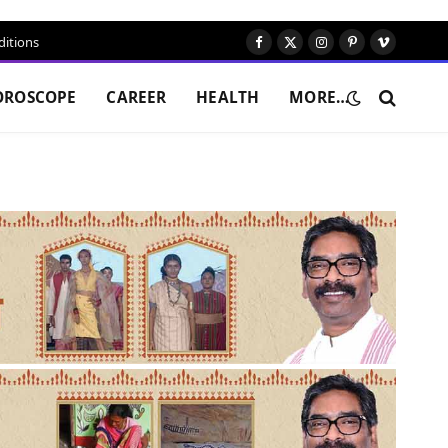
itions
Facebook
X
Instagram
Pinterest
Vimeo
(Twitter)
OROSCOPE
CAREER
HEALTH
MORE…