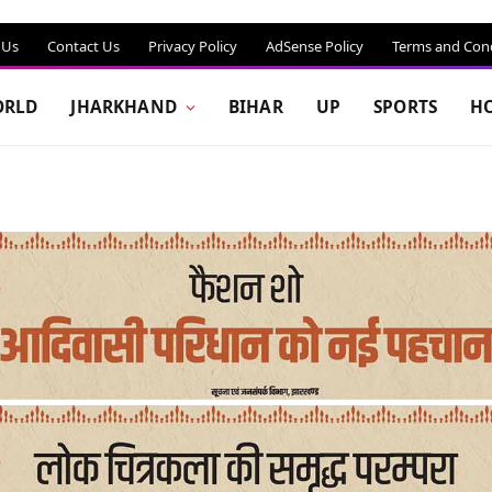
 Us
Contact Us
Privacy Policy
AdSense Policy
Terms and Cond
RLD
JHARKHAND
BIHAR
UP
SPORTS
H