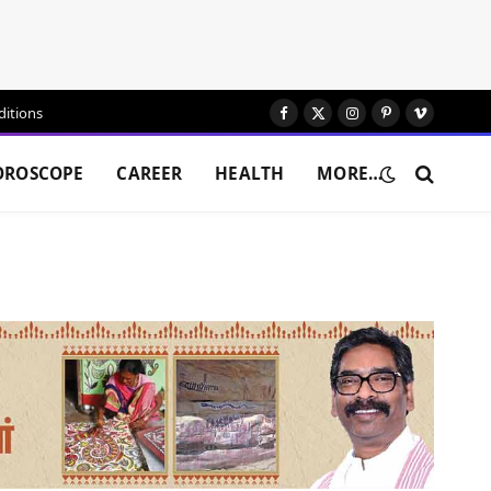
itions
Facebook
X
Instagram
Pinterest
Vimeo
(Twitter)
OROSCOPE
CAREER
HEALTH
MORE…