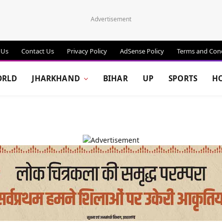
Advertisement
 Us
Contact Us
Privacy Policy
AdSense Policy
Terms and Cond
RLD
JHARKHAND
BIHAR
UP
SPORTS
H