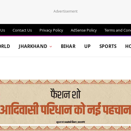
Advertisement
 Us
Contact Us
Privacy Policy
AdSense Policy
Terms and Cond
RLD
JHARKHAND
BIHAR
UP
SPORTS
H