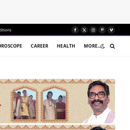
itions
Facebook
X
Instagram
Pinterest
Vimeo
(Twitter)
OROSCOPE
CAREER
HEALTH
MORE…