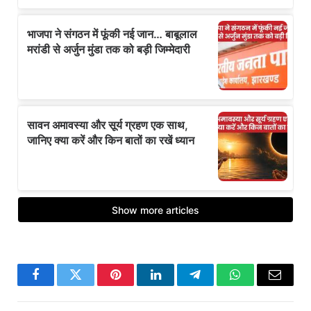
Facebook
Twitter
Pinterest
LinkedIn
Telegram
WhatsApp
Email