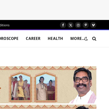
itions
Facebook
X
Instagram
Pinterest
Vimeo
(Twitter)
OROSCOPE
CAREER
HEALTH
MORE…