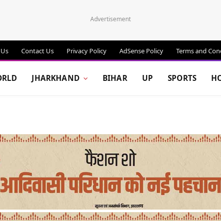
Advertisement
 Us
Contact Us
Privacy Policy
AdSense Policy
Terms and Cond
RLD
JHARKHAND
BIHAR
UP
SPORTS
H