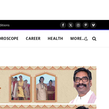
itions
Facebook
X
Instagram
Pinterest
Vimeo
(Twitter)
OROSCOPE
CAREER
HEALTH
MORE…