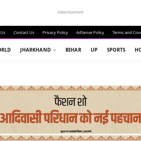
Advertisement
 Us
Contact Us
Privacy Policy
AdSense Policy
Terms and Cond
RLD
JHARKHAND
BIHAR
UP
SPORTS
H