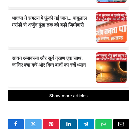
Facebook
Twitter
Pinterest
LinkedIn
Telegram
WhatsApp
Email