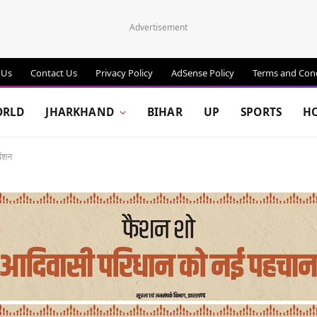
Advertisement
 Us
Contact Us
Privacy Policy
AdSense Policy
Terms and Cond
RLD
JHARKHAND
BIHAR
UP
SPORTS
H
ेंशन