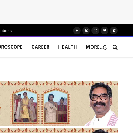
itions
Facebook
X
Instagram
Pinterest
Vimeo
(Twitter)
OROSCOPE
CAREER
HEALTH
MORE…