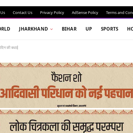
 Us
Contact Us
Privacy Policy
AdSense Policy
Terms and Cond
RLD
JHARKHAND
BIHAR
UP
SPORTS
H
्मदिन की बधाई