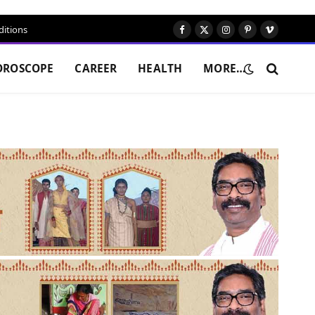
itions
Facebook
X
Instagram
Pinterest
Vimeo
(Twitter)
OROSCOPE
CAREER
HEALTH
MORE…