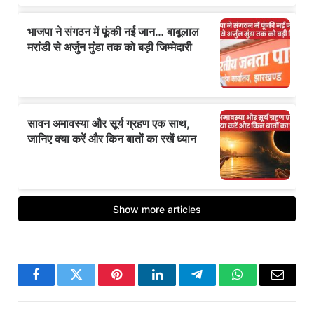
Facebook
Twitter
Pinterest
LinkedIn
Telegram
WhatsApp
Email