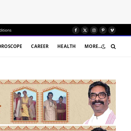
itions
Facebook
X
Instagram
Pinterest
Vimeo
(Twitter)
OROSCOPE
CAREER
HEALTH
MORE…