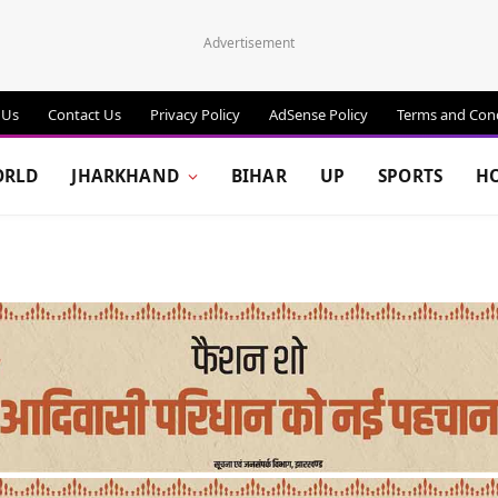
Advertisement
 Us
Contact Us
Privacy Policy
AdSense Policy
Terms and Cond
RLD
JHARKHAND
BIHAR
UP
SPORTS
H