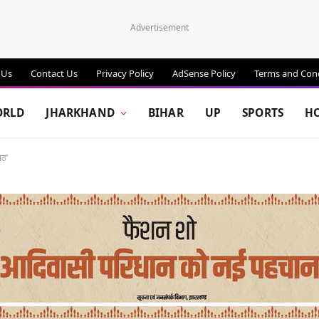
Advertisement
 Us
Contact Us
Privacy Policy
AdSense Policy
Terms and Cond
RLD
JHARKHAND
BIHAR
UP
SPORTS
H
ाठ’