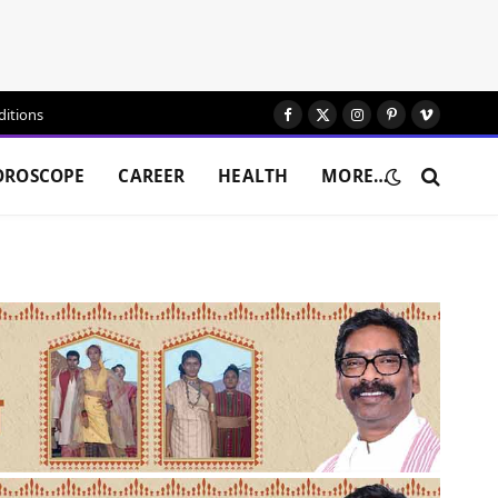
itions
Facebook
X
Instagram
Pinterest
Vimeo
(Twitter)
OROSCOPE
CAREER
HEALTH
MORE…