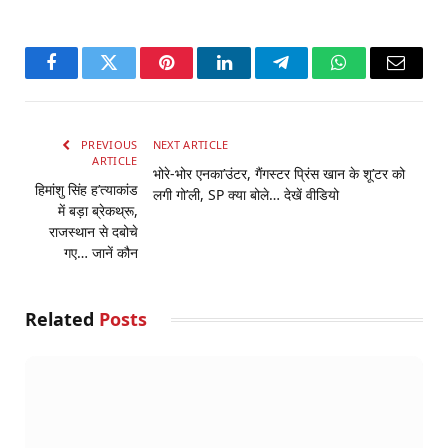
Facebook
Twitter
Pinterest
LinkedIn
Telegram
WhatsApp
Email
PREVIOUS
NEXT ARTICLE
ARTICLE
भोरे-भोर एनका’उंटर, गैंगस्टर प्रिंस खान के शू’टर को
हिमांशु सिंह ह’त्याकांड
लगी गो’ली, SP क्या बोले… देखें वीडियो
में बड़ा ब्रेकथ्रू,
राजस्थान से दबोचे
गए… जानें कौन
Related
Posts