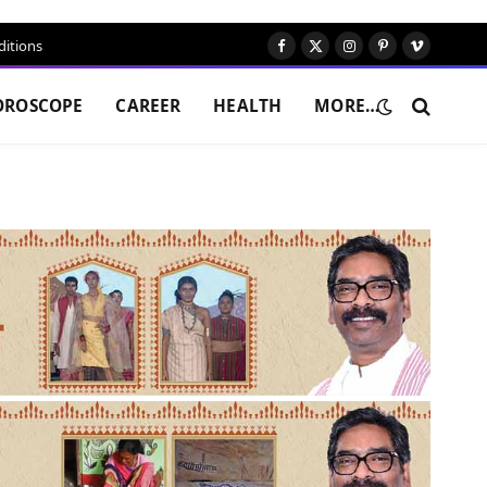
itions
Facebook
X
Instagram
Pinterest
Vimeo
(Twitter)
OROSCOPE
CAREER
HEALTH
MORE…