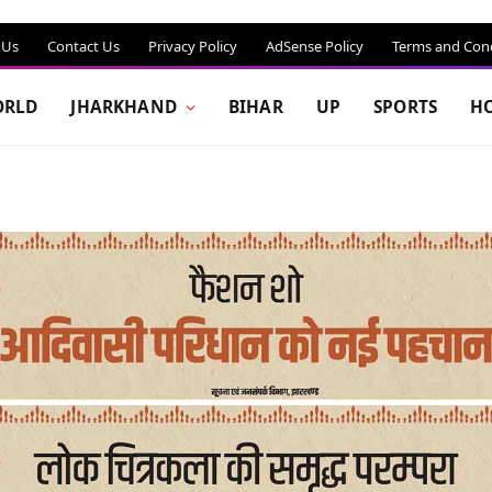
 Us
Contact Us
Privacy Policy
AdSense Policy
Terms and Cond
RLD
JHARKHAND
BIHAR
UP
SPORTS
H