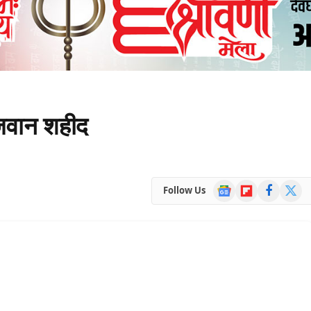
 जवान शहीद
Google
Flipboard
Facebook
X
Follow Us
News
(Twitte