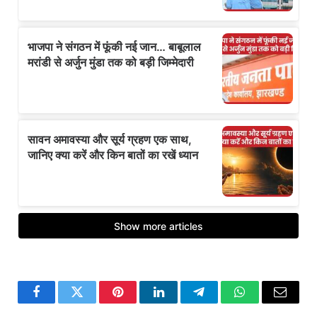
Facebook
Twitter
Pinterest
LinkedIn
Telegram
WhatsApp
Email