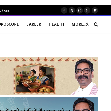
itions
Facebook
X
Instagram
Pinterest
Vimeo
(Twitter)
OROSCOPE
CAREER
HEALTH
MORE…