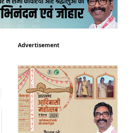
Advertisement
r)