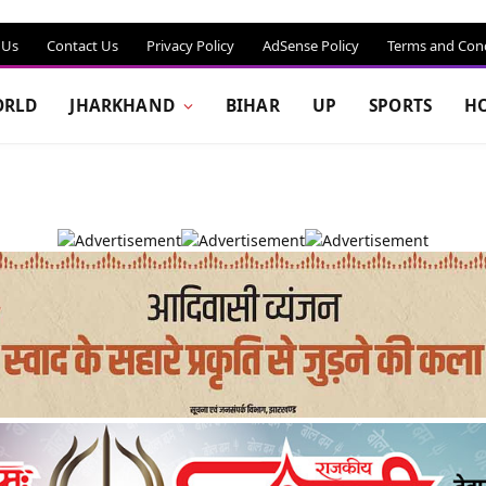
 Us
Contact Us
Privacy Policy
AdSense Policy
Terms and Cond
RLD
JHARKHAND
BIHAR
UP
SPORTS
H