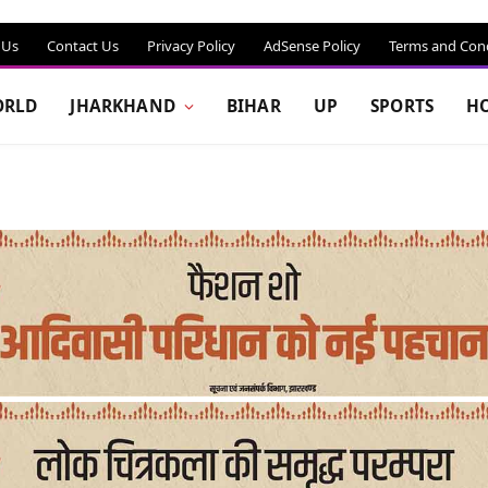
 Us
Contact Us
Privacy Policy
AdSense Policy
Terms and Cond
RLD
JHARKHAND
BIHAR
UP
SPORTS
H