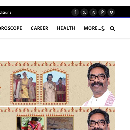
itions
Facebook
X
Instagram
Pinterest
Vimeo
(Twitter)
OROSCOPE
CAREER
HEALTH
MORE…