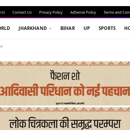
 Us
Contact Us
Privacy Policy
AdSense Policy
Terms and Cond
RLD
JHARKHAND
BIHAR
UP
SPORTS
H
जाम