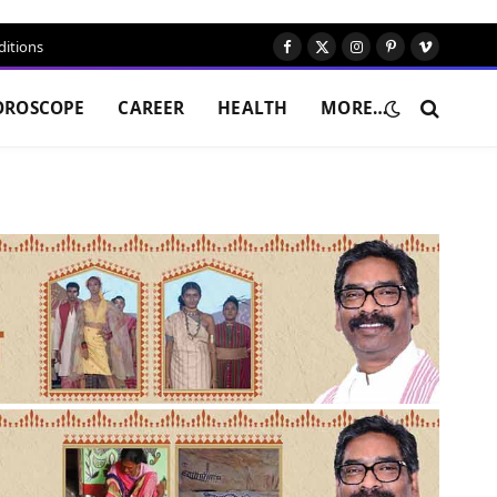
itions
Facebook
X
Instagram
Pinterest
Vimeo
(Twitter)
OROSCOPE
CAREER
HEALTH
MORE…