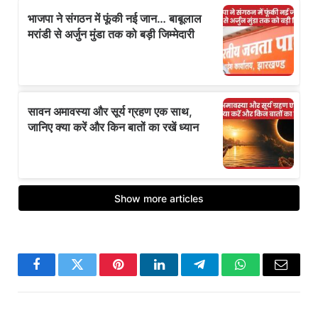
Facebook
Twitter
Pinterest
LinkedIn
Telegram
WhatsApp
Email