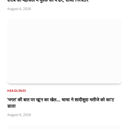
शराब की महफिल में युवक का म’र्डर, साथी गिरफ्तार
August 6, 2026
HEADLINES
‘भगत’ की बात पर खू’न का खेल… चाचा ने शादीशुदा भतीजे को का’ट
डाला
August 6, 2026