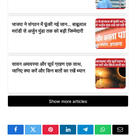
Facebook
Twitter
Pinterest
LinkedIn
Telegram
WhatsApp
Email