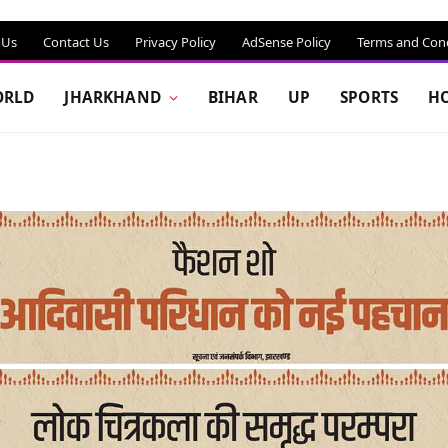
 Us
Contact Us
Privacy Policy
AdSense Policy
Terms and Cond
RLD
JHARKHAND
BIHAR
UP
SPORTS
H