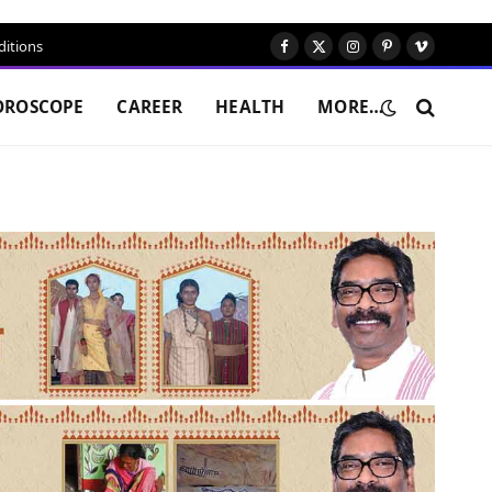
itions
Facebook
X
Instagram
Pinterest
Vimeo
(Twitter)
OROSCOPE
CAREER
HEALTH
MORE…