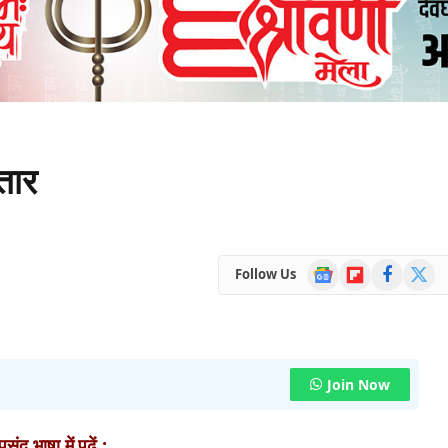
तार
Google
Flipboard
Facebook
X
Follow Us
News
(Twitte
Join Now
ंद भाषा में पढ़ें :