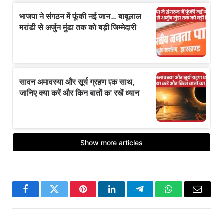
Facebook
Twitter
Pinterest
LinkedIn
Telegram
WhatsApp
Email