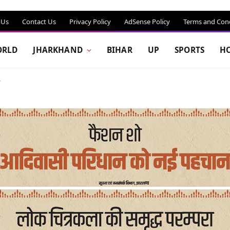
 Us
Contact Us
Privacy Policy
AdSense Policy
Terms and Cond
RLD
JHARKHAND
BIHAR
UP
SPORTS
H
ी