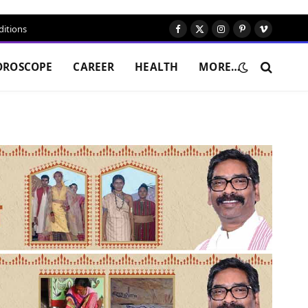
itions
Facebook
X
Instagram
Pinterest
Vimeo
(Twitter)
OROSCOPE
CAREER
HEALTH
MORE…