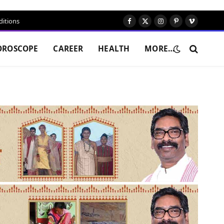
itions
Facebook
X
Instagram
Pinterest
Vimeo
(Twitter)
OROSCOPE
CAREER
HEALTH
MORE…