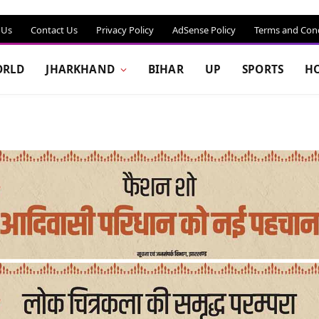
 Us
Contact Us
Privacy Policy
AdSense Policy
Terms and Cond
RLD
JHARKHAND
BIHAR
UP
SPORTS
H