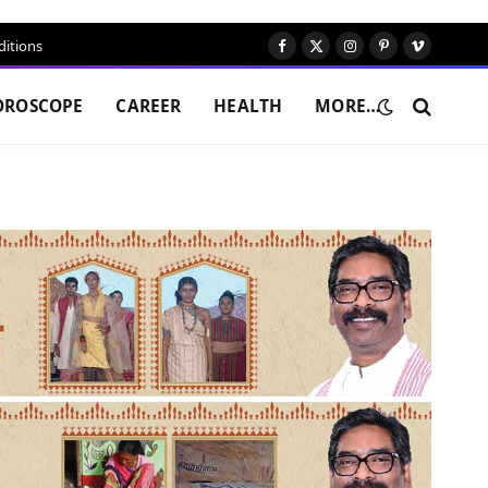
itions
Facebook
X
Instagram
Pinterest
Vimeo
(Twitter)
OROSCOPE
CAREER
HEALTH
MORE…