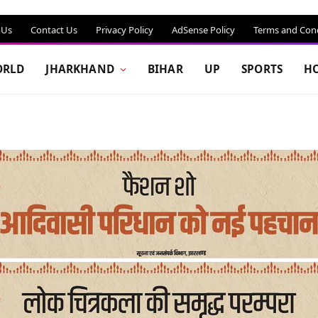
 Us
Contact Us
Privacy Policy
AdSense Policy
Terms and Cond
RLD
JHARKHAND
BIHAR
UP
SPORTS
H