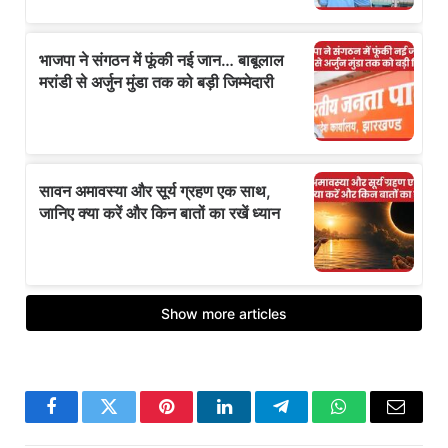
Facebook
Twitter
Pinterest
LinkedIn
Telegram
WhatsApp
Email