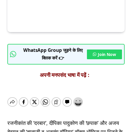
WhatsApp Group जुड़ने के लिए
Join Now
क्लिक करें 👉
अपनी मनपसंद भाषा में पढ़ें :
रजनीकांत की ‘दरबार’, दीपिका पादुकोण की ‘छपाक’ और अजय
देवगन की ‘तानाजी द अनसंग वॉरियर’ बॉक्स ऑफिस पर भिड़ने के