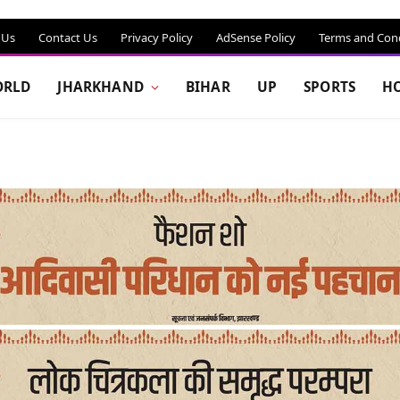
 Us
Contact Us
Privacy Policy
AdSense Policy
Terms and Cond
RLD
JHARKHAND
BIHAR
UP
SPORTS
H