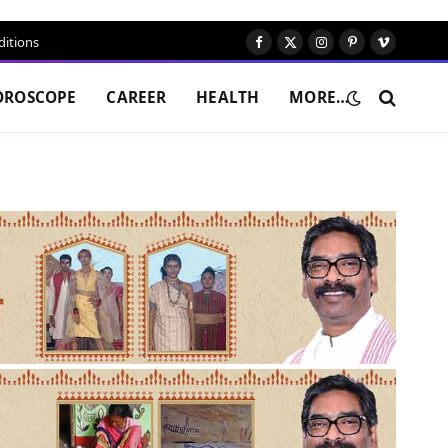
itions
Facebook
X
Instagram
Pinterest
Vimeo
(Twitter)
OROSCOPE
CAREER
HEALTH
MORE…