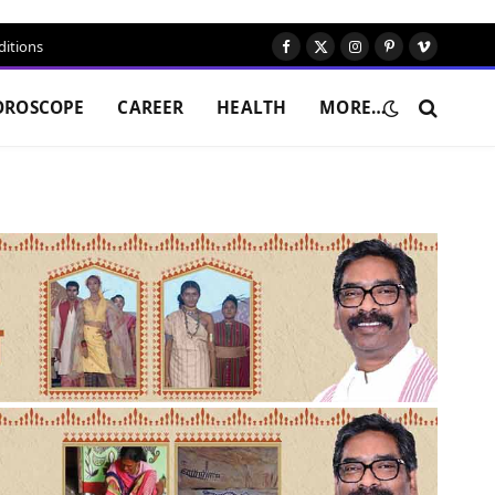
itions
Facebook
X
Instagram
Pinterest
Vimeo
(Twitter)
OROSCOPE
CAREER
HEALTH
MORE…