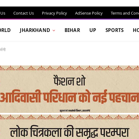
 Us
Contact Us
Privacy Policy
AdSense Policy
Terms and Cond
RLD
JHARKHAND
BIHAR
UP
SPORTS
H
्मनी