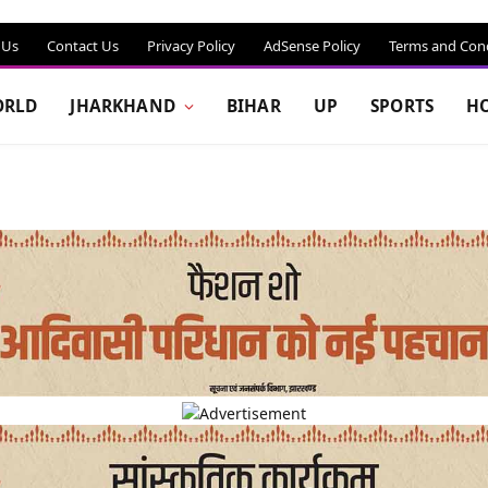
 Us
Contact Us
Privacy Policy
AdSense Policy
Terms and Cond
RLD
JHARKHAND
BIHAR
UP
SPORTS
H