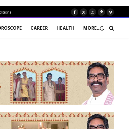
itions
Facebook
X
Instagram
Pinterest
Vimeo
(Twitter)
OROSCOPE
CAREER
HEALTH
MORE…