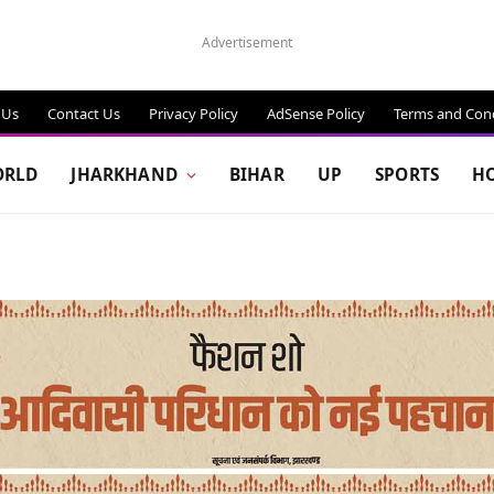
Advertisement
 Us
Contact Us
Privacy Policy
AdSense Policy
Terms and Cond
RLD
JHARKHAND
BIHAR
UP
SPORTS
H