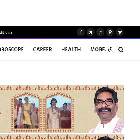
itions
Facebook
X
Instagram
Pinterest
Vimeo
(Twitter)
OROSCOPE
CAREER
HEALTH
MORE…