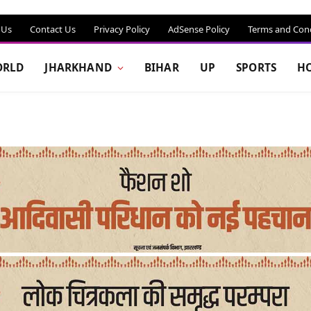
 Us
Contact Us
Privacy Policy
AdSense Policy
Terms and Cond
RLD
JHARKHAND
BIHAR
UP
SPORTS
H