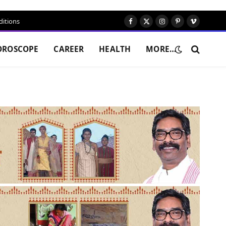
itions
Facebook
X
Instagram
Pinterest
Vimeo
(Twitter)
OROSCOPE
CAREER
HEALTH
MORE…