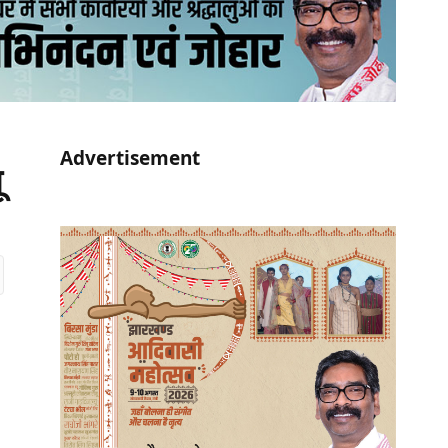
Advertisement
ू
r)