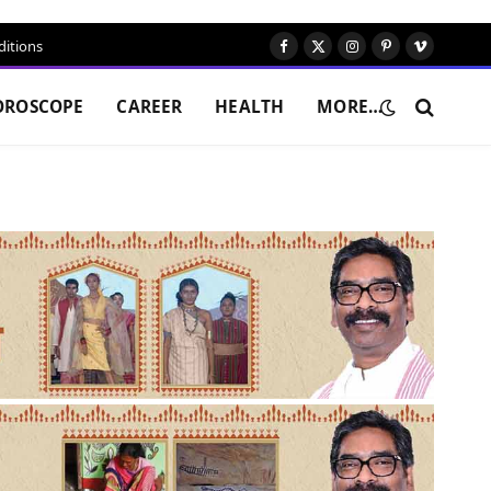
itions
Facebook
X
Instagram
Pinterest
Vimeo
(Twitter)
OROSCOPE
CAREER
HEALTH
MORE…