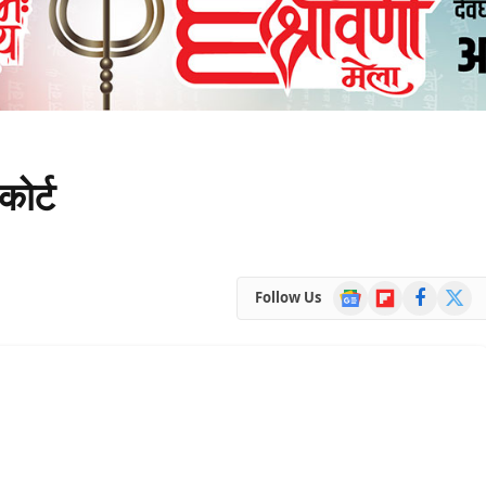
कोर्ट
Google
Flipboard
Facebook
X
Follow Us
News
(Twitte