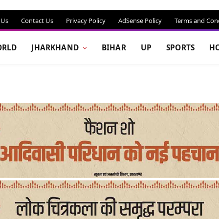
 Us
Contact Us
Privacy Policy
AdSense Policy
Terms and Cond
RLD
JHARKHAND
BIHAR
UP
SPORTS
H