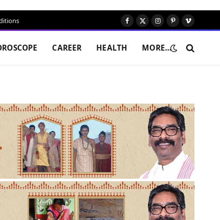
itions
Facebook
X
Instagram
Pinterest
Vimeo
(Twitter)
OROSCOPE
CAREER
HEALTH
MORE…