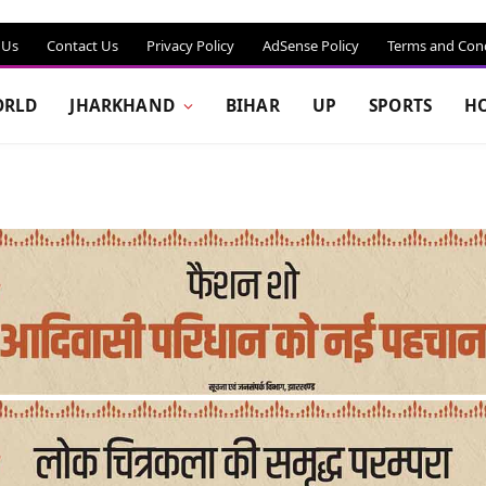
 Us
Contact Us
Privacy Policy
AdSense Policy
Terms and Cond
RLD
JHARKHAND
BIHAR
UP
SPORTS
H