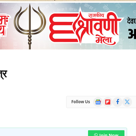
्र
Google
Flipboard
Facebook
X
Follow Us
News
(Twitte
Join Now