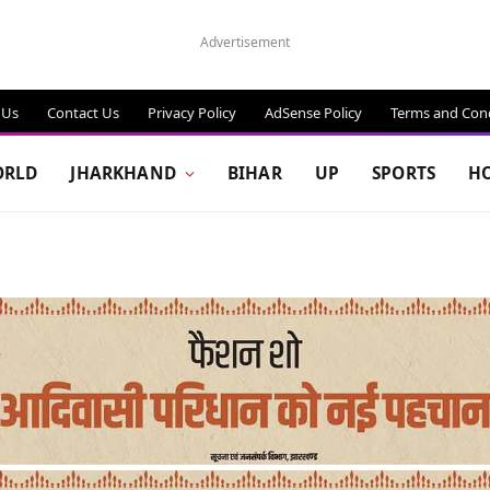
Advertisement
 Us
Contact Us
Privacy Policy
AdSense Policy
Terms and Cond
RLD
JHARKHAND
BIHAR
UP
SPORTS
H