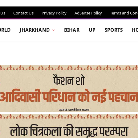
 Us
Contact Us
Privacy Policy
AdSense Policy
Terms and Cond
RLD
JHARKHAND
BIHAR
UP
SPORTS
H