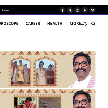
itions
Facebook
X
Instagram
Pinterest
Vimeo
(Twitter)
OROSCOPE
CAREER
HEALTH
MORE…